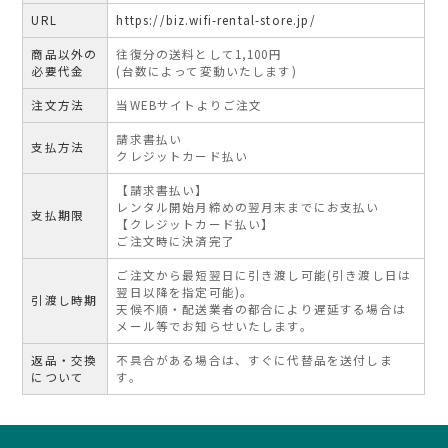
TEL：03-3525-8351
URL
https://biz.wifi-rental-store.jp/
MAIL：
info@rental-store.jp
商品以外の
往復分の送料として1,100円
平日 10:00-19:00 土日祝11:00-18:00
必要代金
(台数によって変動いたします)
東京都千代田区神田須田町1-5 KSビル2F
注文方法
当WEBサイトよりご注文
請求書払い
支払方法
クレジットカード払い
【請求書払い】
レンタル開始月締めの翌月末までにお支払い
支払期限
【クレジットカード払い】
ご注文時に決済完了
ご注文から最短翌日に引き渡し可能(引き渡し日は
翌日以降を指定可能)。
引渡し時期
天候不順・配送業者の都合により遅延する場合は
メール等でお知らせいたします。
返品・交換
不具合がある場合は、すぐに代替品を送付しま
について
す。