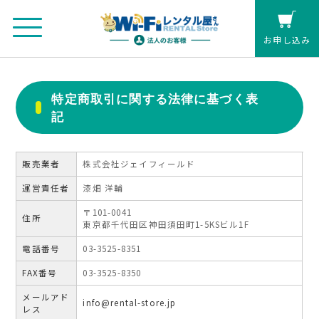
お申し込み
法人のお客さまマイページ
特定商取引に関する法律に基づく表
記
カート
個人の方(クレジットカード払い)
販売業者
株式会社ジェイフィールド
運営責任者
漆畑 洋輔
お見積もり
〒101-0041
住所
東京都千代田区神田須田町1-5KSビル1F
レンタル延長
電話番号
03-3525-8351
FAX番号
03-3525-8350
お申し込み
メールアド
info@rental-store.jp
レス