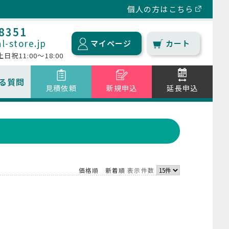
個人の方はこちら
-8351
l-store.jp
マイページ
カート
 土日祝11:00～18:00
る質問
見積依頼
新規申込
延長申込
送料について
タブレット/iPad
延滞料金について
海外用WiFiルーター
キャンセルについて
価格順
新着順
表示件数
その他商品