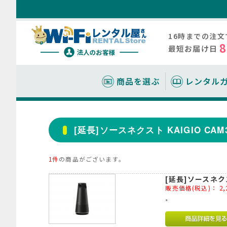
16時までの注
最短お届け日
商品を選ぶ
レンタル
商品について
レンタルガイド
料金について
お役立ち情報
レンタルシス
レンタル料金
WiFiルータ
モバイル
報
[延長]ソースネクスト KAIGIO CAM3
レンタルの流
レンタル期間
WEBカ
選び方のコツ
法人契約に必
機種別料金一
クター
同時接続数の
1件
の商品がございます。
お支払いにつ
WEB会議に
スマホ/
延長について
[延長]ソースネクスト
接続方法
販売価格(税込)：
2,
会員登録につ
詳細設定につ
*
月額制レンタ
故障かなと思