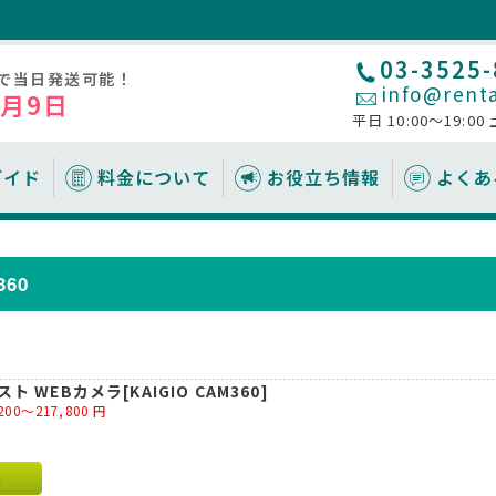
03-3525
文で当日発送可能！
info@renta
8月9日
平日 10:00～19:00
ガイド
料金について
お役立ち情報
よくあ
テム
ーに関するお役立ち情
WiFiルーター
受取・返却方法
追加レンタルオプション
サービス
ノートパソコン
60
れ
の考え方
配送で受取
安心補償サービスについて
即日レンタルサービス（店頭受
メラ/マイク/プロジェ
ホームルーター
取）
要なもの
覧
空港で受取
空港受取について
目安
キッティングサービス
いて
郵便局/ヤマト営業所で受取
キッティングサービスについて
おすすめな機種
MDMについて
携帯電話
プリンター
店頭で受取（即日レンタル可）
 WEBカメラ[KAIGIO CAM360]
200～217,800
円
いて
返却方法
いて
ルについて
ったら