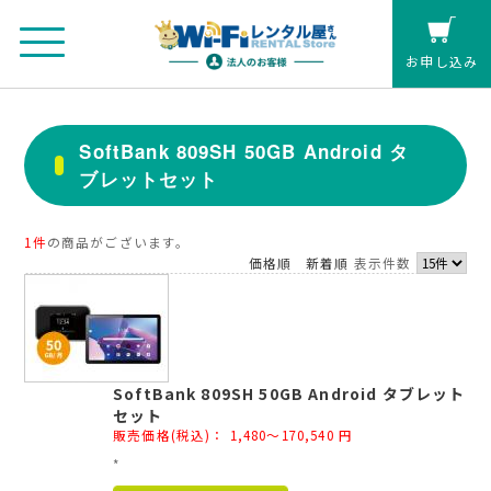
お申し込み
法人のお客さまマイページ
SoftBank 809SH 50GB Android タ
ブレットセット
カート
個人の方(クレジットカード払い)
1件
の商品がございます。
価格順
新着順
表示件数
お見積もり
レンタル延長
SoftBank 809SH 50GB Android タブレット
セット
お申し込み
販売価格(税込)：
1,480～170,540
円
*