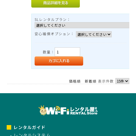
TEL：03-3525-8351
MAIL：
info@rental-store.jp
SLレンタルプラン：
平日 10:00-19:00 土日祝11:00-18:00
東京都千代田区神田須田町1-5 KSビル2F
安心補償オプション：
数量：
価格順
新着順
表示件数
レンタルガイド
レンタルシステム