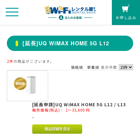
お申し込み
法人のお客さまマイページ
[延長]UQ WiMAX HOME 5G L12
カート
2件
の商品がございます。
価格順
新着順
表示件数
個人の方(クレジットカード払い)
お見積もり
[延長申請]UQ WiMAX HOME 5G L12 / L13
レンタル延長
販売価格(税込)：
1～33,600
円
*
お申し込み