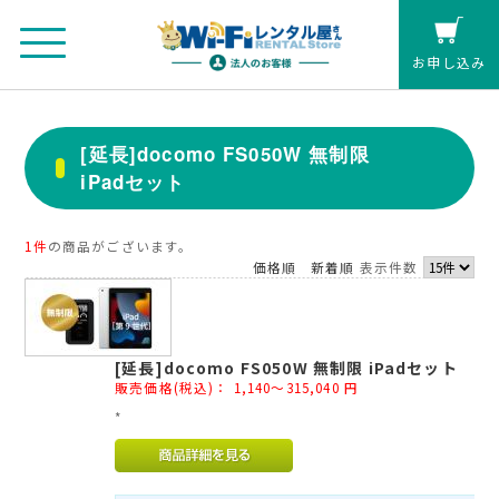
お申し込み
法人のお客さまマイページ
[延長]docomo FS050W 無制限
iPadセット
カート
個人の方(クレジットカード払い)
1件
の商品がございます。
価格順
新着順
表示件数
お見積もり
[延長]docomo FS050W 無制限 iPadセット
レンタル延長
販売価格(税込)：
1,140～315,040
円
*
お申し込み