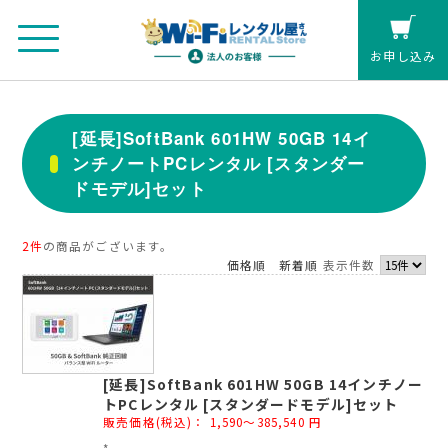
お申し込み
法人のお客さまマイページ
[延長]SoftBank 601HW 50GB 14イ
ンチノートPCレンタル [スタンダー
カート
ドモデル]セット
個人の方(クレジットカード払い)
2件
の商品がございます。
価格順
新着順
表示件数
お見積もり
レンタル延長
[延長]SoftBank 601HW 50GB 14インチノー
お申し込み
トPCレンタル [スタンダードモデル]セット
販売価格(税込)：
1,590～385,540
円