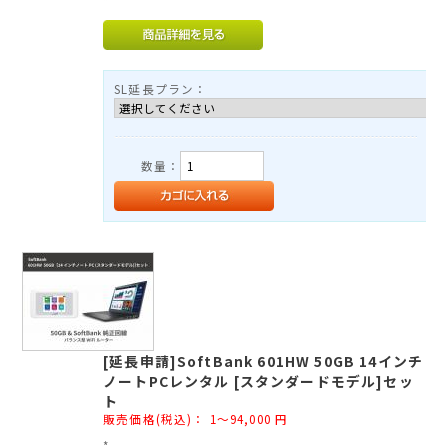
*
TEL：03-3525-8351
MAIL：
info@rental-store.jp
平日 10:00-19:00 土日祝11:00-18:00
SL延長プラン：
東京都千代田区神田須田町1-5 KSビル2F
数量：
[延長申請]SoftBank 601HW 50GB 14インチ
ノートPCレンタル [スタンダードモデル]セッ
ト
販売価格(税込)：
1～94,000
円
*