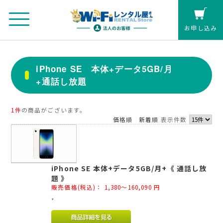
お申し込み
法人のお客さまマイページ
iPhone SE 本体+データ5GB/月
+通話し放題
カート
個人の方(クレジットカード払い)
1件
の商品がございます。
価格順
新着順
表示件数
お見積もり
iPhone SE 本体+データ5GB/月+《 通話し放
レンタル延長
題 》
販売価格(税込)：
1,380～160,090
円
お申し込み
*