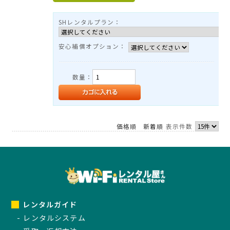
TEL：03-3525-8351
MAIL：
info@rental-store.jp
SHレンタルプラン：
平日 10:00-19:00 土日祝11:00-18:00
安心補償オプション：
東京都千代田区神田須田町1-5 KSビル2F
数量：
価格順
新着順
表示件数
レンタルガイド
レンタルシステム