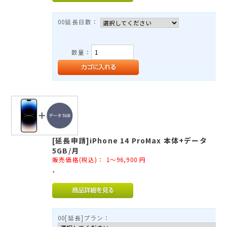
TEL：03-3525-8351
MAIL：
info@rental-store.jp
00延長日数：
平日 10:00-19:00 土日祝11:00-18:00
東京都千代田区神田須田町1-5 KSビル2F
数量：
[延長申請]iPhone 14 ProMax 本体+データ
5GB/月
販売価格(税込)：
1～96,900
円
*
00[延長]プラン：