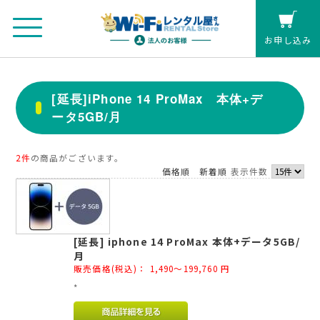
お申し込み
法人のお客さまマイページ
[延長]iPhone 14 ProMax 本体+デ
ータ5GB/月
カート
個人の方(クレジットカード払い)
2件
の商品がございます。
価格順
新着順
表示件数
お見積もり
[延長] iphone 14 ProMax 本体+データ5GB/
レンタル延長
月
販売価格(税込)：
1,490～199,760
円
お申し込み
*