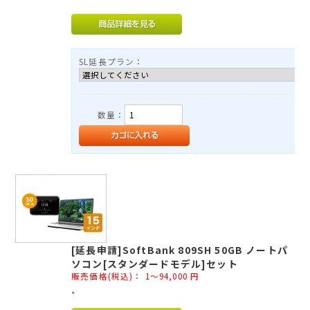
*
TEL：03-3525-8351
MAIL：
info@rental-store.jp
平日 10:00-19:00 土日祝11:00-18:00
SL延長プラン：
東京都千代田区神田須田町1-5 KSビル2F
数量：
[延長申請]SoftBank 809SH 50GB ノートパ
ソコン[スタンダードモデル]セット
販売価格(税込)：
1～94,000
円
*