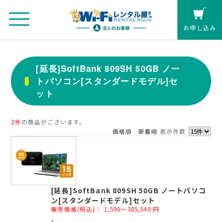
お申し込み
法人のお客さまマイページ
[延長]SoftBank 809SH 50GB ノー
トパソコン[スタンダードモデル]セ
カート
ット
個人の方(クレジットカード払い)
2件
の商品がございます。
価格順
新着順
表示件数
お見積もり
レンタル延長
[延長]SoftBank 809SH 50GB ノートパソコ
お申し込み
ン[スタンダードモデル]セット
販売価格(税込)：
1,590～385,540
円