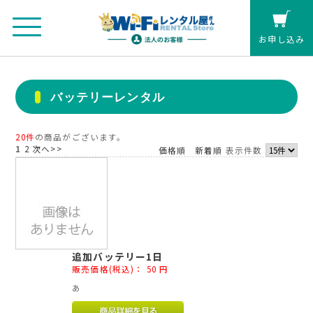
お申し込み
法人のお客さまマイページ
バッテリーレンタル
カート
20件
の商品がございます。
1
2
次へ>>
価格順
新着順
表示件数
個人の方(クレジットカード払い)
お見積もり
レンタル延長
追加バッテリー1日
販売価格(税込)：
50
円
お申し込み
あ