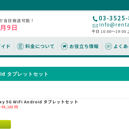
03-3525
文で当日発送可能！
info@renta
8月9日
平日 10:00～19:00
ガイド
料金について
お役立ち情報
よくあ
テム
ーに関するお役立ち情
WiFiルーター
受取・返却方法
追加レンタルオプション
サービス
ノートパソコン
ndroid タブレットセット
れ
の考え方
配送で受取
安心補償サービスについて
即日レンタルサービス（店頭受
メラ/マイク/プロジェ
ホームルーター
取）
要なもの
覧
空港で受取
空港受取について
目安
キッティングサービス
いて
郵便局/ヤマト営業所で受取
キッティングサービスについて
おすすめな機種
MDMについて
携帯電話
プリンター
店頭で受取（即日レンタル可）
axy 5G WiFi Android タブレットセット
～98,160
円
いて
返却方法
いて
ルについて
ったら