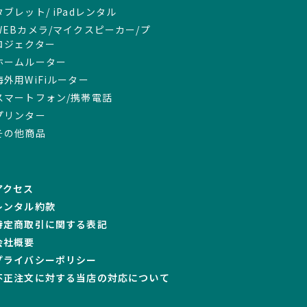
タブレット/ iPadレンタル
WEBカメラ/マイクスピーカー/プ
ロジェクター
ホームルーター
海外用WiFiルーター
スマートフォン/携帯電話
プリンター
その他商品
アクセス
レンタル約款
特定商取引に関する表記
会社概要
プライバシーポリシー
不正注文に対する当店の対応について