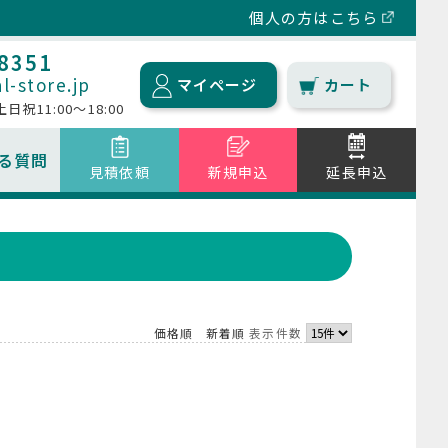
個人の方はこちら
-8351
l-store.jp
マイページ
カート
 土日祝11:00～18:00
る質問
見積依頼
新規申込
延長申込
送料について
タブレット/iPad
延滞料金について
海外用WiFiルーター
キャンセルについて
価格順
新着順
表示件数
その他商品