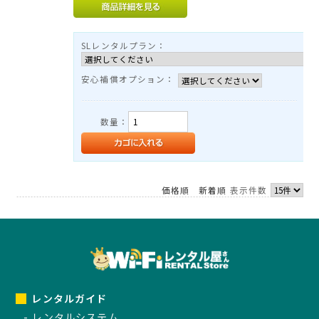
TEL：03-3525-8351
MAIL：
info@rental-store.jp
SLレンタルプラン：
平日 10:00-19:00 土日祝11:00-18:00
東京都千代田区神田須田町1-5 KSビル2F
安心補償オプション：
数量：
価格順
新着順
表示件数
レンタルガイド
レンタルシステム