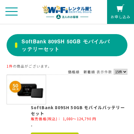
お申し込み
法人のお客さまマイページ
SoftBank 809SH 50GB モバイルバ
ッテリーセット
カート
個人の方(クレジットカード払い)
1件
の商品がございます。
価格順
新着順
表示件数
お見積もり
レンタル延長
SoftBank 809SH 50GB モバイルバッテリー
セット
お申し込み
販売価格(税込)：
1,080～124,790
円
*