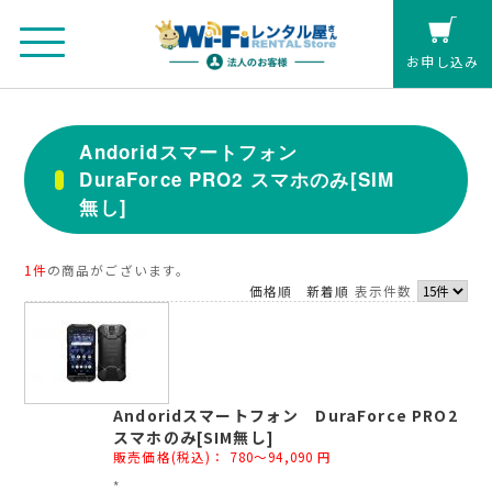
お申し込み
法人のお客さまマイページ
Andoridスマートフォン
DuraForce PRO2 スマホのみ[SIM
カート
無し]
個人の方(クレジットカード払い)
1件
の商品がございます。
価格順
新着順
表示件数
お見積もり
レンタル延長
Andoridスマートフォン DuraForce PRO2
お申し込み
スマホのみ[SIM無し]
販売価格(税込)：
780～94,090
円
*