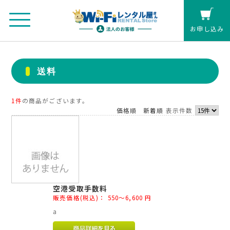
お申し込み
法人のお客さまマイページ
送料
カート
1件
の商品がございます。
価格順
新着順
表示件数
個人の方(クレジットカード払い)
お見積もり
レンタル延長
空港受取手数料
販売価格(税込)：
550～6,600
円
お申し込み
a