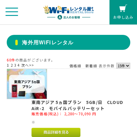
お申し込み
法人のお客さまマイページ
海外用WiFiレンタル
カート
60件
の商品がございます。
1
2
3
4
次へ>>
価格順
新着順
表示件数
個人の方(クレジットカード払い)
お見積もり
東南アジア 5ヵ国プラン 5GB/日 CLOUD
レンタル延長
AiR-2 モバイルバッテリーセット
販売価格(税込)：
2,280～70,090
円
お申し込み
※