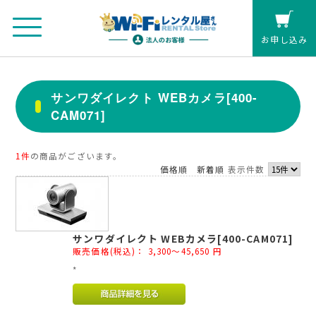
お申し込み
法人のお客さまマイページ
サンワダイレクト WEBカメラ[400-
CAM071]
カート
個人の方(クレジットカード払い)
1件
の商品がございます。
価格順
新着順
表示件数
お見積もり
サンワダイレクト WEBカメラ[400-CAM071]
レンタル延長
販売価格(税込)：
3,300～45,650
円
*
お申し込み