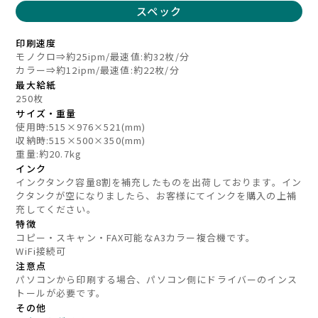
スペック
印刷速度
モノクロ⇒約25ipm/最速値:約32枚/分
カラー⇒約12ipm/最速値:約22枚/分
最大給紙
250枚
サイズ・重量
使用時:515×976×521(mm)
収納時:515×500×350(mm)
重量:約20.7kg
インク
インクタンク容量8割を補充したものを出荷しております。イン
クタンクが空になりましたら、お客様にてインクを購入の上補
充してください。
特徴
コピー・スキャン・FAX可能なA3カラー複合機です。
WiFi接続可
注意点
パソコンから印刷する場合、パソコン側にドライバーのインス
トールが必要です。
その他