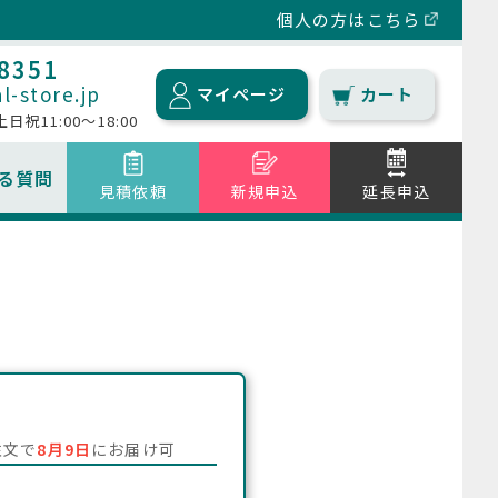
個人の方はこちら
-8351
l-store.jp
マイページ
カート
 土日祝11:00～18:00
る質問
見積依頼
新規申込
延長申込
送料について
タブレット/iPad
延滞料金について
海外用WiFiルーター
キャンセルについて
その他商品
注文で
8月9日
にお届け可