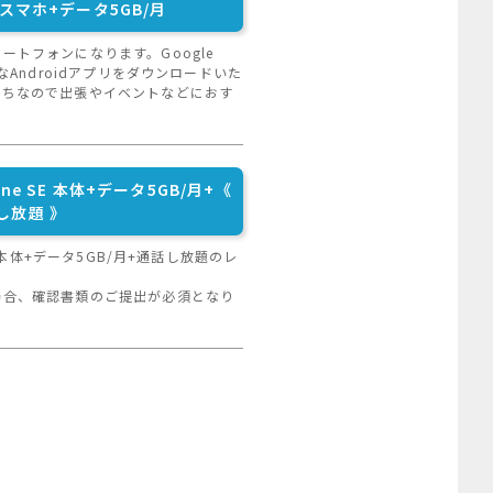
 スマホ+データ5GB/月
ートフォンになります。Google
きなAndroidアプリをダウンロードいた
持ちなので出張やイベントなどにおす
one SE 本体+データ5GB/月+《
し放題 》
世代)本体+データ5GB/月+通話し放題のレ
場合、確認書類のご提出が必須となり