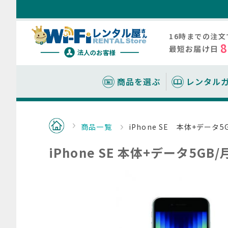
16時までの注
最短お届け日
商品を選ぶ
レンタル
商品について
レンタルガイド
料金について
お役立ち情報
レンタルシス
レンタル料金
WiFiルータ
モバイル
報
商品一覧
iPhone SE 本体+データ5
レンタルの流
レンタル期間
WEBカ
選び方のコツ
iPhone SE 本体+データ5GB/
法人契約に必
機種別料金一
クター
同時接続数の
お支払いにつ
WEB会議に
スマホ/
延長について
接続方法
会員登録につ
詳細設定につ
月額制レンタ
故障かなと思