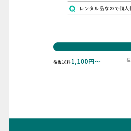
レンタル品なので個人
1,100円～
往
往復送料