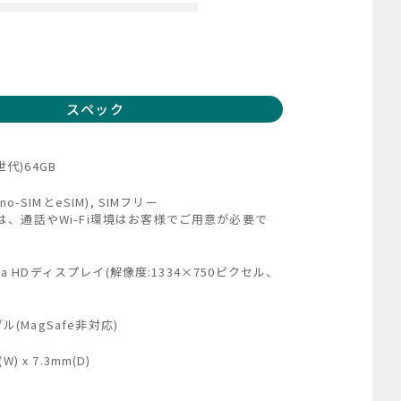
スペック
3世代)64GB
o-SIMとeSIM), SIMフリー
は、通話やWi-Fi環境はお客様でご用意が必要で
tina HDディスプレイ(解像度:1334×750ピクセル、
ーブル(MagSafe非対応)
3(W) x 7.3mm(D)