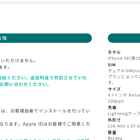
事項
モデル
iPhone SE(第
用いただけません。
SIM
ます。
デュアルSIM(nan
プランによって
ご相談ください。追加料金で対応させていた
す。
お問い合わせください。
サイズ
4.7インチ Re
326ppi)
充電
外は、お客様自身でインストールを行ってい
Lightningケ
外形寸
なります。Apple IDはお客様でご用意くだ
138.4(H) x 67.
質量
約144g