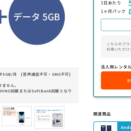
1日あたり
1ヶ月パック
こちらのプラ
利用いただけ
法人用レンタ
データ5GB/月 [音声通話不可・SMS不可]
けません。
VNO回線またはSoftBank回線となり
関連商品
An