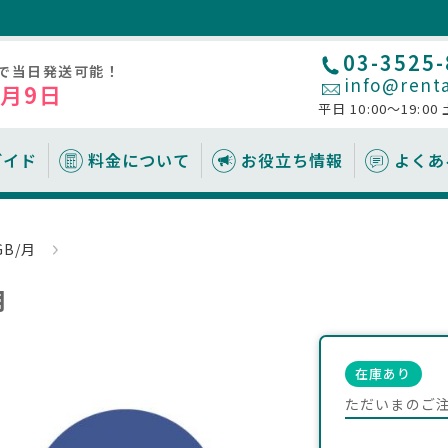
03-3525
文で当日発送可能！
info@renta
8月9日
平日 10:00～19:00
ガイド
料金について
お役立ち情報
よくあ
テム
ーに関するお役立ち情
WiFiルーター
受取・返却方法
追加レンタルオプション
サービス
ノートパソコン
GB/月
れ
の考え方
配送で受取
安心補償サービスについて
即日レンタルサービス（店頭受
メラ/マイク/プロジェ
ホームルーター
取）
月
要なもの
覧
空港で受取
空港受取について
目安
キッティングサービス
いて
郵便局/ヤマト営業所で受取
キッティングサービスについて
おすすめな機種
MDMについて
携帯電話
プリンター
店頭で受取（即日レンタル可）
在庫あり
いて
返却方法
いて
ただいまのご
ルについて
ったら