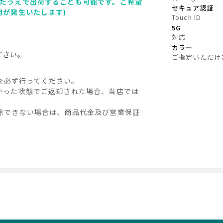
たうえで出荷することも可能です。ご希望
セキュア認証
用が発生いたします)
Touch ID
5G
対応
カラー
ださい。
ご指定いただけ
化)を必ず行ってください。
かった状態でご返却された場合、当店では
除できない場合は、商品代金及び営業保証