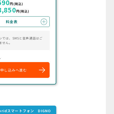
590
円(税込)
8,850
円(税込)
料金表
ンでは、SMSと音声通話はご
ません。
ル
お申し込みへ進む
doridスマートフォン DIGNO